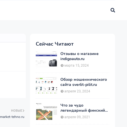
Сейчас Читают
Отзывы о магазине
indigoauto.ru
марта 15, 2024
Обзор мошеннического
сайта sverlit-pilit.ru
апреля 23, 2024
Что за чудо
легендарный финский
НОВЫЕ
нож - Пуукко ?
market-tehno.ru
апреля 09, 2021