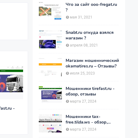
Что за сайт ooo-fregat.ru
?
мая 31, 2021
Snabt.ru откуда взялся
магазин ?
апреля 08, 2021
Магазин мошеннический
okamatires.ru – Отзывы?
июля 25, 2023
Мошенники tirefast.ru -
обзор, отзывы
марта 27, 2024
st.ru -
Мошенники tax-
free.tilda.ws - обзор,
отзывы
марта 27, 2024