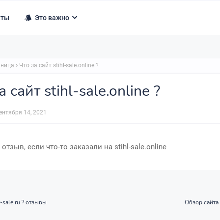
кты
Это важно
аница
Что за сайт stihl-sale.online ?
а сайт stihl-sale.online ?
ентября 14, 2021
тзыв, если что-то заказали на stihl-sale.online
r-sale.ru ? отзывы
Обзор сайта 