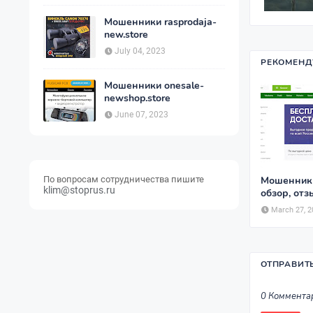
Мошенники rasprodaja-
new.store
July 04, 2023
РЕКОМЕНД
Мошенники onesale-
newshop.store
June 07, 2023
По вопросам сотрудничества пишите
Мошенники 
klim@stoprus.ru
обзор, от
March 27, 2
ОТПРАВИТ
0 Коммента