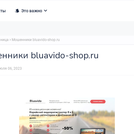
кты
Это важно
аница
Мошенники bluavido-shop.ru
нники bluavido-shop.ru
юля 06, 2023