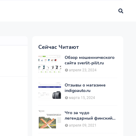
Сейчас Читают
Обзор мошеннического
сайта sverlit-pilit.ru
апреля 23, 2024
Отзывы о магазине
indigoauto.ru
марта 15, 2024
Что за чудо
легендарный финский
нож - Пуукко ?
апреля 09, 2021