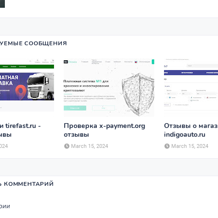
УЕМЫЕ СООБЩЕНИЯ
tirefast.ru -
Проверка x-payment.org
Отзывы о мага
зывы
отзывы
indigoauto.ru
024
March 15, 2024
March 15, 2024
Ь КОММЕНТАРИЙ
рии