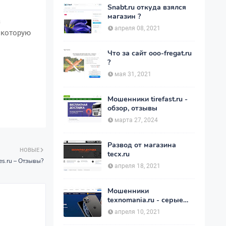
Snabt.ru откуда взялся
магазин ?
а
апреля 08, 2021
й которую
Что за сайт ooo-fregat.ru
?
мая 31, 2021
Мошенники tirefast.ru -
обзор, отзывы
марта 27, 2024
Развод от магазина
НОВЫЕ
tecx.ru
s.ru – Отзывы?
апреля 18, 2021
Мошенники
texnomania.ru - серые
телефоны по низкой
апреля 10, 2021
цене.