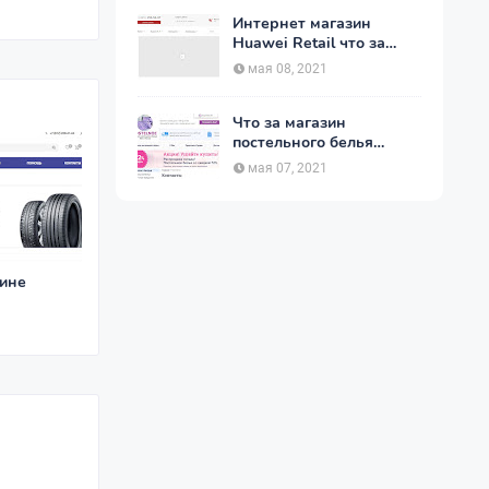
Интернет магазин
Huawei Retail что за
магазин ?
мая 08, 2021
Что за магазин
постельного белья
postelnierus.ru ?
мая 07, 2021
зине