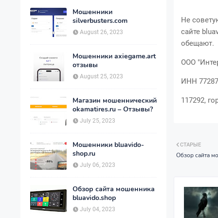
Мошенники
Не совету
silverbusters.com
сайте blua
August 26, 2023
обещают.
Мошенники axiegame.art
ООО "Инте
отзывы
August 25, 2023
ИНН 77287
Магазин мошеннический
117292, го
okamatires.ru – Отзывы?
July 25, 2023
Мошенники bluavido-
СТАРЫЕ
shop.ru
Обзор сайта м
July 06, 2023
Обзор сайта мошенника
bluavido.shop
July 04, 2023