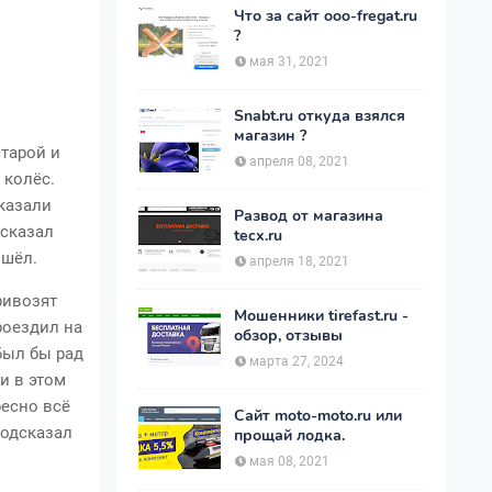
Что за сайт ooo-fregat.ru
?
мая 31, 2021
Snabt.ru откуда взялся
магазин ?
старой и
апреля 08, 2021
 колёс.
сказали
Развод от магазина
 сказал
tecx.ru
ошёл.
апреля 18, 2021
ривозят
Мошенники tirefast.ru -
роездил на
обзор, отзывы
 Был бы рад
марта 27, 2024
и в этом
ресно всё
Сайт moto-moto.ru или
подсказал
прощай лодка.
мая 08, 2021