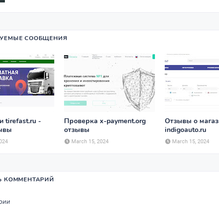
УЕМЫЕ СООБЩЕНИЯ
tirefast.ru -
Проверка x-payment.org
Отзывы о мага
зывы
отзывы
indigoauto.ru
024
March 15, 2024
March 15, 2024
Ь КОММЕНТАРИЙ
рии