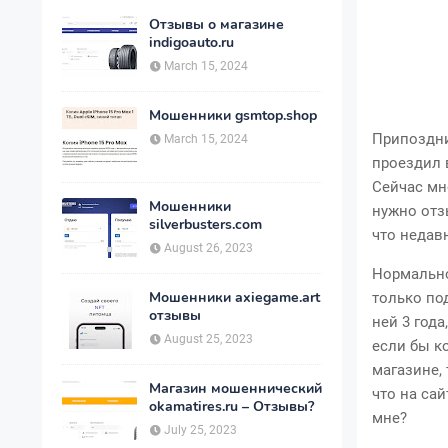
Отзывы о магазине
indigoauto.ru
March 15, 2024
Мошенники gsmtop.shop
Припоздни
March 15, 2024
проездил 
Сейчас мн
Мошенники
нужно отзы
silverbusters.com
что недав
August 26, 2023
Нормально
Мошенники axiegame.art
только под
отзывы
ней 3 года
August 25, 2023
если бы к
магазине,
Магазин мошеннический
что на сай
okamatires.ru – Отзывы?
мне?
July 25, 2023