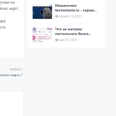
лучше на
Мошенники
йчас идёт,
texnomania.ru - серые
телефоны по низкой
апреля 10, 2021
цене.
ара
оть
Что за магазин
постельного белья
postelnierus.ru ?
мая 07, 2021
НОВЫЕ
rozario-mag.ru ?