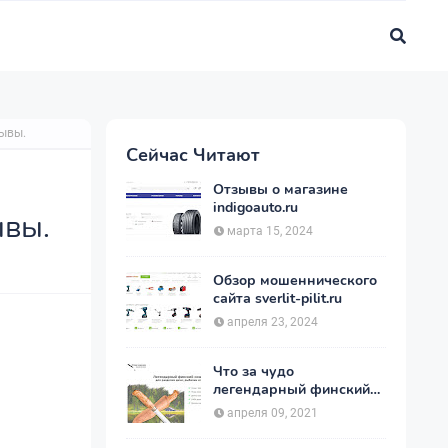
зывы.
Сейчас Читают
Отзывы о магазине
indigoauto.ru
ывы.
марта 15, 2024
Обзор мошеннического
сайта sverlit-pilit.ru
апреля 23, 2024
Что за чудо
легендарный финский
нож - Пуукко ?
апреля 09, 2021