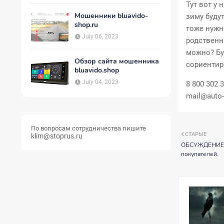
Тут вот у
Мошенники bluavido-
зиму буду
shop.ru
тоже нужн
July 06, 2023
родственн
можно? Бу
Обзор сайта мошенника
сориентир
bluavido.shop
July 04, 2023
8 800 302 
mail@auto-
По вопросам сотрудничества пишите
СТАРЫЕ
klim@stoprus.ru
ОБСУЖДЕНИЕ! E
покупателей.